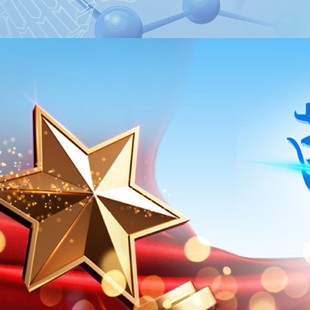
【宏
4月1
众泌尿
过的泌
【宏
斗起
202
度。