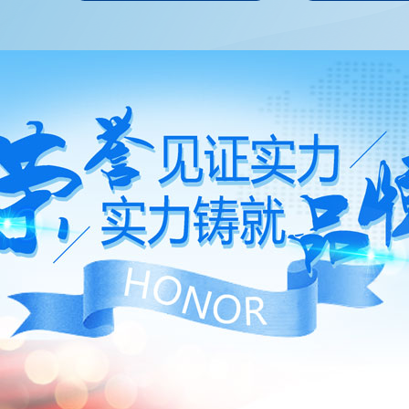
仁品牌】10周年｜泌尿外科深耕品牌护健康
8日，重庆合川宏仁医院泌尿外科迎来建科10周年。十年间，科室聚焦群
健康需求，扎实提升诊疗技术、优化服务质量，已成为周边百姓信得
尿诊疗专科，用实际行动守护一方民生健康。
2026-04-20
仁综述】向新向好｜重庆合川宏仁医院 2026以奋
笔
6年，医疗行业高质量发展纵深推进，百姓就医需求更重实效、更盼温