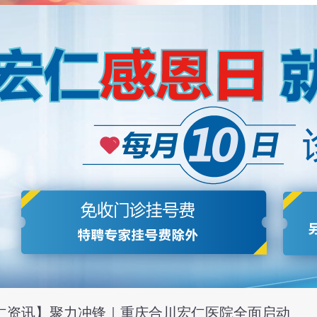
2026-04-08
仁名护】护士妈妈逯春玲｜以爱为灯护母婴
护士长逯春玲，便是这支优秀护理队伍中的佼佼者，二十余载深耕临
，以温柔守护母婴安康，用真心与责任赢得了“护士妈妈”的亲切赞誉。
2026-04-08
仁资讯】聚力冲锋｜重庆合川宏仁医院全面启动