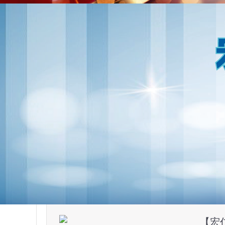
【宏
妇产科
床一线
【宏