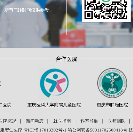
医院概况
∣
新闻动态
∣
就医指南
∣
科室导航
∣
医师团队
∣
康宏仁医疗
渝ICP备17013302号-1
渝公网安备
50011702500418
号
技