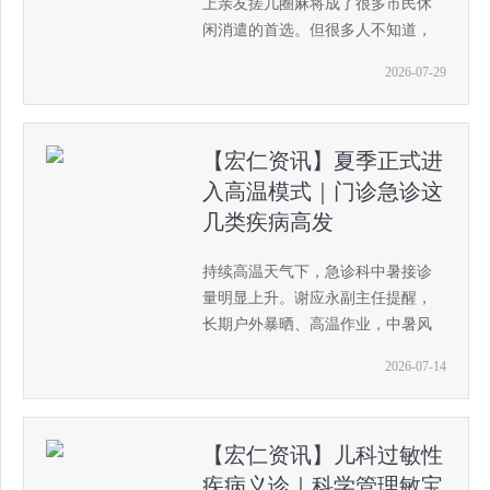
上亲友搓几圈麻将成了很多市民休
闲消遣的首选。但很多人不知道，
看似惬意的久坐搓麻，早已悄悄埋
2026-07-29
下健康隐患。
【宏仁资讯】夏季正式进
入高温模式｜门诊急诊这
几类疾病高发
持续高温天气下，急诊科中暑接诊
量明显上升。谢应永副主任提醒，
长期户外暴晒、高温作业，中暑风
险大幅增加。
2026-07-14
【宏仁资讯】儿科过敏性
疾病义诊｜科学管理敏宝