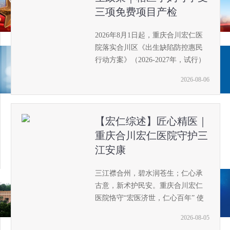
三项免费项目产检
2026年8月1日起，重庆合川宏仁医
院落实合川区《出生缺陷防控惠民
行动方案》（2026-2027年，试行）
等相关政策，凡符合在本区常住满3
2026-08-06
个月以上的孕妇，均可享受免费三
项重要产检项目。
【宏仁综述】匠心精医｜
重庆合川宏仁医院守护三
江安康
三江襟合州，碧水润苍生；仁心承
古意，新术护民安。重庆合川宏仁
医院恪守“宏医济世，仁心百年” 使
命，扎根三江沃土十余载春秋，承
2026-08-05
古时悬壶向善之德，拓当下多元诊