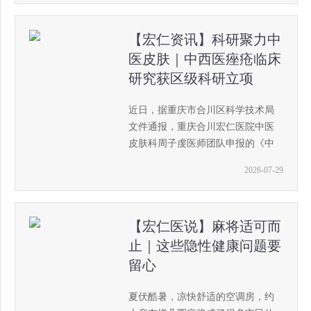
疗之路，匠心固本、精医强能
【宏仁资讯】科研聚力中
医皮肤｜中西医痤疮临床
研究获区级科研立项
近日，据重庆市合川区科学技术局
文件通报，重庆合川宏仁医院中医
皮肤科周子虔医师团队申报的《中
医火针技术联合水杨酸治疗中重度
2026-07-29
痤疮的临床研究》成功获批区级科
研项目。
【宏仁医说】麻将适可而
止｜这些隐性健康问题要
留心
夏伏酷暑，凉快舒适的空调房，约