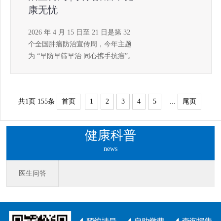
康无忧
2026 年 4 月 15 日至 21 日是第 32
个全国肿瘤防治宣传周，今年主题
为 “早防早筛早治 同心携手抗癌”。
重庆合川宏仁医院肿瘤科、放疗科
中心主任陈非为广大市民带来专业
科普，助力科学防癌、规
共1页
155条
首页
1
2
3
4
5
...
尾页
健康科普
news
医生问答