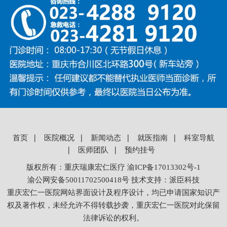
首页
∣
医院概况
∣
新闻动态
∣
就医指南
∣
科室导航
∣
医师团队
∣
预约挂号
版权所有：
重庆瑞康宏仁医疗
渝ICP备17013302号-1
渝公网安备
50011702500418
号
技术支持：
派臣科技
重庆宏仁一医院网站界面设计及程序设计，均已申请国家知识产
权及著作权，未经允许不得转载抄袭，重庆宏仁一医院对此保留
法律诉讼的权利。