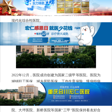
重庆合川宏仁医院（以下简称“医院”）位于重庆市合川区
北环路300号，毗邻汽车客运中心。医院于2015年新建，
是由合川区人民政府规划、上级卫生部门批准新建的一所
现代化综合性医院。
2022年12月，医院成功创建为国家二级甲等医院。医院为
城镇职工医保、城乡居民医保、工伤生育保险、慢病特病
诊断治疗及交通事故等各种商业保险定点医院，也是合川
区指定的异地医保直接结算医疗机构。
医院长期与重庆医科大学附属医院、陆军军医大学西南医
院、大坪医院、新桥医院等国家“三甲“医院保持着友好合