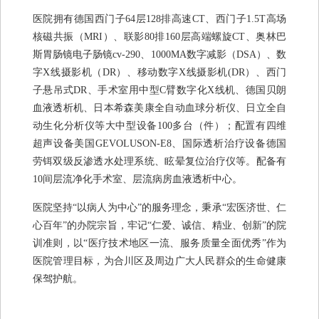
医院拥有德国西门子64层128排高速CT、西门子1.5T高场
核磁共振（MRI）、联影80排160层高端螺旋CT、奥林巴
斯胃肠镜电子肠镜cv-290、1000MA数字减影（DSA）、数
字X线摄影机（DR）、移动数字X线摄影机(DR）、西门
子悬吊式DR、手术室用中型C臂数字化X线机、德国贝朗
血液透析机、日本希森美康全自动血球分析仪、日立全自
动生化分析仪等大中型设备100多台（件）；配置有四维
超声设备美国GEVOLUSON-E8、国际透析治疗设备德国
劳铒双级反渗透水处理系统、眩晕复位治疗仪等。配备有
10间层流净化手术室、层流病房血液透析中心。
医院坚持“以病人为中心”的服务理念，秉承“宏医济世、仁
心百年”的办院宗旨，牢记“仁爱、诚信、精业、创新”的院
训准则，以“医疗技术地区一流、服务质量全面优秀”作为
医院管理目标，为合川区及周边广大人民群众的生命健康
保驾护航。