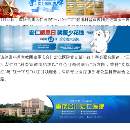
文章来源：重庆宏仁医院
发表时间：2026-01-30
浏览次数:
1月23日，重庆合川宏仁医院“三江宏仁红”健康科普宣教团走进重庆三峰
环境集团合川项目公司，为工作人员开展专场应急救护培训，以专业力
量筑牢职场安全防线。
该健康科普宣教团由重庆合川宏仁医院党支部与红十字会联合组建，“三
江宏仁红”科普宣教团始终以“红色引领健康行”为方向，秉持“党旗
红”与“红十字红”双红引领理念，深耕专业医疗服务与公益科普融合之
路。
本次培训精准对接企业需求，由急诊医学科护士长王晓艳、张向菊等资
深红十字志愿者授课，聚焦心肺复苏、止血包扎等核心技能，结合临床
案例拆解“黄金四分钟”施救要点与误区。