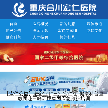
首页
医院概况
新闻动态
媒体报道
便民公告
医师团队
宏仁专家团
党建文化
健康科普
人才招聘
预约挂号
【宏仁公益】进企业 | “三江宏仁红”健康科普宣
教团赴三峰环境集团应急救护培训