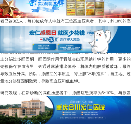
高血压作为重大慢性疾病，全球患者人数正在逐渐增加，我国高血压患
者已达3亿人，每10位成年人中就有三位高血压患者，其中，约10%的高
血压患者存在可治愈的病因，接下来让我们一起了解这种“可治愈”的高血
压——原醛症。
肾上腺藏着控制血压的关键钥匙——醛固酮，在病理状态下，肾上腺自
主分泌过多醛固酮，醛固酮作用于肾脏会出现保钠排钾的作用，更多的
钠被保存在血液里，钾通过尿液排出体外，机体内电解质被破坏，最终
导致血压升高。所以，原醛症的本质是：肾上腺“不听指挥”，自主地、过
量地分泌醛固酮激素，导致高血压和低血钾。
研究发现，在新诊断的高血压患者中，原醛症患病率为5~10%。与原发
性高血压相比，原醛症对器官的危害更高，原醛症患者脑卒中风险增加
200%，心血管风险增加700%，终末期肾病风险增加200%，死亡风险增
加200%，因此我们要加强对原醛症患者的早筛早诊工作。