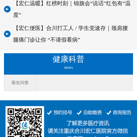
【宏仁温暖】红榜时刻｜锦旗会“说话”红包有“温
度”
【宏仁便医】合川打工人 / 学生党速存｜颈肩腰
腿痛门诊让你 “不请假看病”
健康科普
news
医生问答