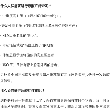
什么人群需要进行原醛症筛查呢？
• 中重度高血压（血压>160/100mmHg）。
•难治性高血压（使用3种或以上降压药仍控制不佳）
• 刚查出高血压的“新人”。
• 年纪轻轻就戴“高血压帽子”的朋友
• 体检总显示血钾偏低的高血压患者
• 高血压并且伴有肾上腺意外瘤的患者。
另外多个国际指南及专家共识均推荐所有高血压患者至少进行一次原醛
症筛查。
那么如何进行原醛症筛查呢？
到检验科采一管血就可以了，采血前患者需保持非卧位状态，两小时后
抽血检测醛固酮、肾素及血管紧张素水平，随后计算血浆醛固酮与肾素