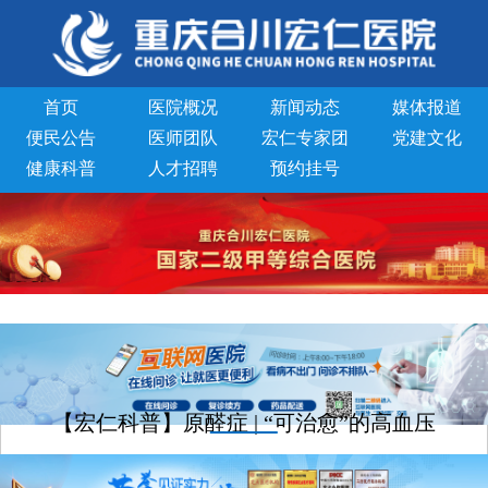
首页
医院概况
新闻动态
媒体报道
便民公告
医师团队
宏仁专家团
党建文化
健康科普
人才招聘
预约挂号
【宏仁科普】原醛症 | “可治愈”的高血压
文章来源：重庆宏仁医院
发表时间：2025-09-03
浏览次数: