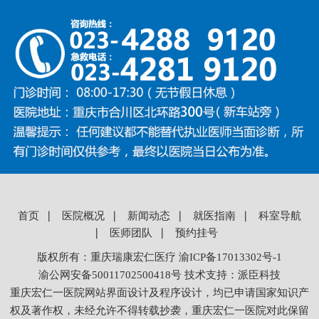
首页
∣
医院概况
∣
新闻动态
∣
就医指南
∣
科室导航
∣
医师团队
∣
预约挂号
版权所有：
重庆瑞康宏仁医疗
渝ICP备17013302号-1
渝公网安备
50011702500418
号
技术支持：
派臣科技
重庆宏仁一医院网站界面设计及程序设计，均已申请国家知识产
权及著作权，未经允许不得转载抄袭，重庆宏仁一医院对此保留