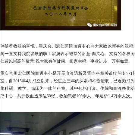
伴随着收获的喜悦，重庆合川宏仁医院血透中心向大家致以新春的祝福!
向一直支持我院发展的职工家属表示诚挚的谢意!向关心、支持的各界同
仁致以崇高的敬意!祝大家身体健康、阖家幸福、事业进步、万事如意!
重庆合川宏仁医院血透中心是开展血液透析及肾内科相关诊疗的专业科
室，自2015年4月成立以来，经过近三年的探索和不断进取，已逐渐成为
集科研、教学、临床为一体的科室。其中包括门诊、住院和血液净化治
疗中心，共开设血透床位30张，收治患者100余人，年透析1.4万余人次。