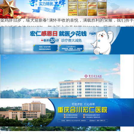
文章来源：重庆宏仁医院
发表时间：2018-06-08
浏览次数:
金鸡辞旧岁，瑞犬迎新春!满怀丰收的喜悦，满载胜利的荣耀，我们挥手
作别砥砺奋进的2017年，阔步迈入华章初展的2018年。回首往昔，深怀
感恩之心。