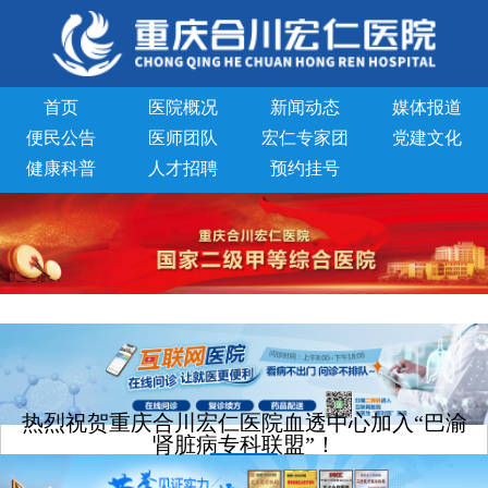
首页
医院概况
新闻动态
媒体报道
便民公告
医师团队
宏仁专家团
党建文化
健康科普
人才招聘
预约挂号
热烈祝贺重庆合川宏仁医院血透中心加入“巴渝
肾脏病专科联盟”！