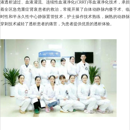
液透析滤过、血液灌流、连续性血液净化(CRRT)等血液净化技术，承担
着全区急危重症肾衰患者的救治，常规开展了自体动静脉内瘘手术、临
时性和半永久性中心静脉置管技术，护士操作技术熟练，娴熟的动静脉
穿刺技术减轻了透析患者的痛苦，为患者提供优质的透析体验。