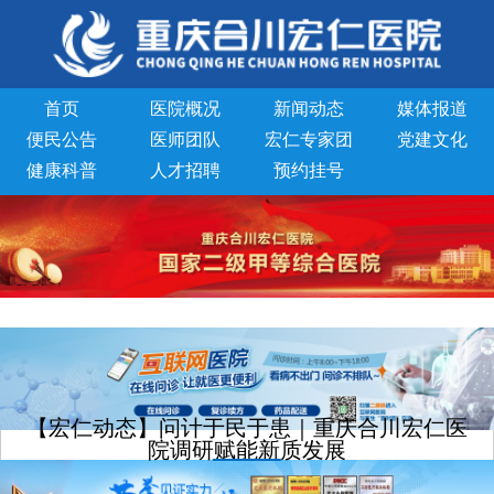
首页
医院概况
新闻动态
媒体报道
便民公告
医师团队
宏仁专家团
党建文化
健康科普
人才招聘
预约挂号
【宏仁动态】问计于民于患｜重庆合川宏仁医
院调研赋能新质发展