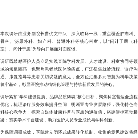
本次调研由业务副院长曹优文带队，深入临床一线，重点覆盖肿瘤科、
骨科、泌尿外科、妇产科、普通外科等核心科室，以“问计于民（科
室）、问计于患”为导向开展面对面座谈。
调研既鼓励医护人员立足实践直陈学科发展、人才建设、科室协同等领
域的短板困惑，也聚焦患者就医体验痛点，广泛征集就诊流程、诊疗沟
通、康复指导等患者关切议题的意见，全方位汇集多元智慧为科学决策
筑牢基础，彰显医院推动精细化管理与持续新质发展的决心。
调研紧扣“学科建设提质、品牌品质铸魂”核心目标，聚焦科室营运全流程
优化，梳理诊疗服务效率提升空间；明晰亚专业发展路径，强化特色专
科核心竞争力；探索自媒体健康科普与医患沟通价值，搭建便捷互动桥
梁；夯实学术平台建设，助力医护人员专业成长与学科创新。
为保障调研成效，医院建立闭环式成果转化机制。收集的意见建议将经