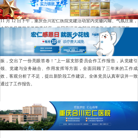
文章来源：重庆宏仁医院
发表时间：2025-11-13
浏览次数:
11 月 12 日下午，重庆合川宏仁医院党建活动室内党徽闪耀、气氛庄重，
全院党员佩戴党徽整齐就座，共同见证党支部换届选举大会圆满召开。
“过去三年，我们深耕红色‘12345’工作体系，让党建与医疗服务同频共
振，交出了一份亮眼答卷！”上一届支部委员会作工作报告，从党建引
领、党建与业务融合、作用发挥等方面，全面回顾了三年来的工作成
效，客观分析了不足，提出新阶段工作建议。全体党员认真审议并一致
通过了工作报告。
大会以无记名投票、差额选举方式，成功选举产生新一届支部委员会。
新一届支委会第一次会议，选举胡冶凌为书记、方恒建为副书记，为医
院新质发展筑牢 “红色堡垒”。