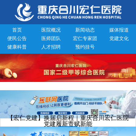
首页
医院概况
新闻动态
媒体报道
便民公告
医师团队
宏仁专家团
党建文化
健康科普
人才招聘
预约挂号
【宏仁党建】换届启新程｜重庆合川宏仁医院
党建履新责赋新能