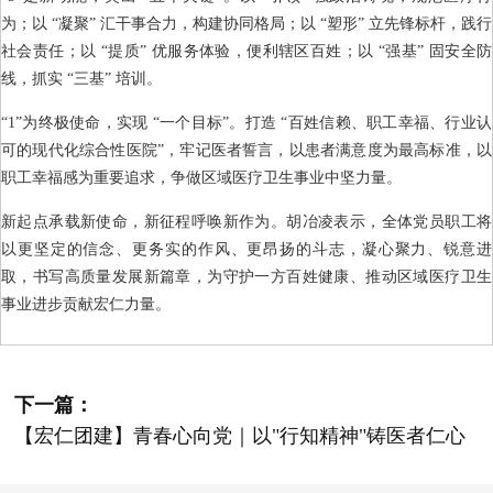
为；以 “凝聚” 汇干事合力，构建协同格局；以 “塑形” 立先锋标杆，践行
社会责任；以 “提质” 优服务体验，便利辖区百姓；以 “强基” 固安全防
线，抓实 “三基” 培训。
“1”为终极使命，实现 “一个目标”。打造 “百姓信赖、职工幸福、行业认
可的现代化综合性医院”，牢记医者誓言，以患者满意度为最高标准，以
职工幸福感为重要追求，争做区域医疗卫生事业中坚力量。
新起点承载新使命，新征程呼唤新作为。胡冶凌表示，全体党员职工将
以更坚定的信念、更务实的作风、更昂扬的斗志，凝心聚力、锐意进
取，书写高质量发展新篇章，为守护一方百姓健康、推动区域医疗卫生
事业进步贡献宏仁力量。
下一篇：
【宏仁团建】青春心向党｜以"行知精神"铸医者仁心